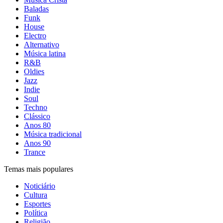
Baladas
Funk
House
Electro
Alternativo
Música latina
R&B
Oldies
Jazz
Indie
Soul
Techno
Clássico
Anos 80
Música tradicional
Anos 90
Trance
Temas mais populares
Noticiário
Cultura
Esportes
Política
Religião