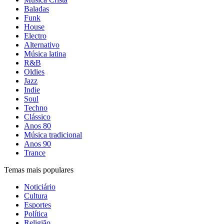
Baladas
Funk
House
Electro
Alternativo
Música latina
R&B
Oldies
Jazz
Indie
Soul
Techno
Clássico
Anos 80
Música tradicional
Anos 90
Trance
Temas mais populares
Noticiário
Cultura
Esportes
Política
Religião