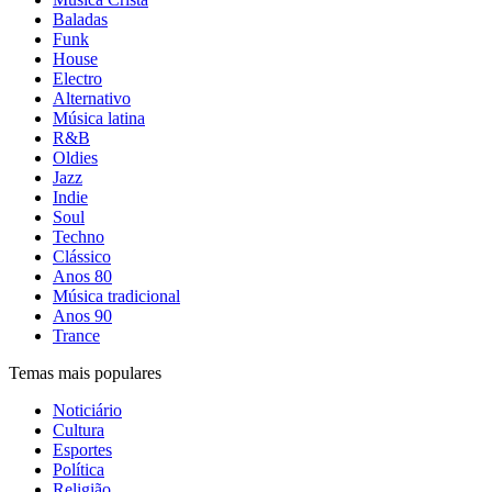
Baladas
Funk
House
Electro
Alternativo
Música latina
R&B
Oldies
Jazz
Indie
Soul
Techno
Clássico
Anos 80
Música tradicional
Anos 90
Trance
Temas mais populares
Noticiário
Cultura
Esportes
Política
Religião