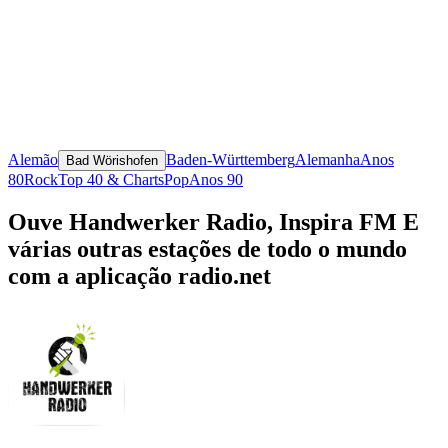
Alemão
Baden-Württemberg
Alemanha
Anos
Bad Wörishofen
80
Rock
Top 40 & Charts
Pop
Anos 90
Ouve Handwerker Radio, Inspira FM E
várias outras estações de todo o mundo
com a aplicação radio.net