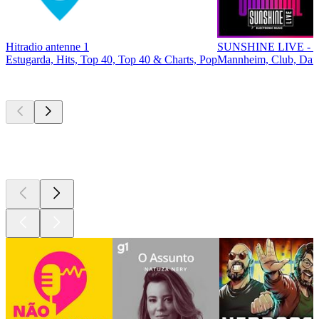
Hitradio antenne 1
SUNSHINE LIVE - 9
Estugarda, Hits, Top 40, Top 40 & Charts, Pop
Mannheim, Club, Dan
Podcasts de
topo
Podcasts de
topo
Podcasts de
topo