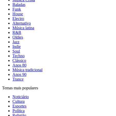
Baladas
Funk
House
Electro
Alternativo
Música latina
R&B
Oldies
Jazz
Indie
Soul
Techno
Clássico
Anos 80
Música tradicional
Anos 90
Trance
Temas mais populares
Noticiário
Cultura
Esportes
Política
Religião