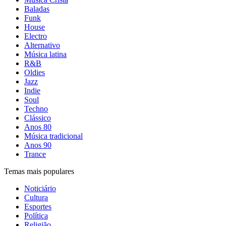
Baladas
Funk
House
Electro
Alternativo
Música latina
R&B
Oldies
Jazz
Indie
Soul
Techno
Clássico
Anos 80
Música tradicional
Anos 90
Trance
Temas mais populares
Noticiário
Cultura
Esportes
Política
Religião