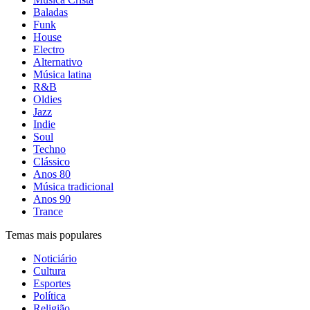
Baladas
Funk
House
Electro
Alternativo
Música latina
R&B
Oldies
Jazz
Indie
Soul
Techno
Clássico
Anos 80
Música tradicional
Anos 90
Trance
Temas mais populares
Noticiário
Cultura
Esportes
Política
Religião