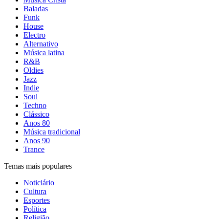
Baladas
Funk
House
Electro
Alternativo
Música latina
R&B
Oldies
Jazz
Indie
Soul
Techno
Clássico
Anos 80
Música tradicional
Anos 90
Trance
Temas mais populares
Noticiário
Cultura
Esportes
Política
Religião