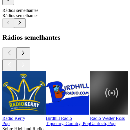
Rádios semelhantes
Rádios semelhantes
Rádios semelhantes
Radio Kerry
Birdhill Radio
Radio Wester Ross
Pop
Tipperary, Country, Pop
Gairloch, Pop
Sobre Highland Radio