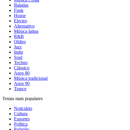
Baladas
Funk
House
Electro
Alternativo
Música latina
R&B
Oldies
Jazz
Indie
Soul
Techno
Clássico
Anos 80
Música tradicional
Anos 90
Trance
Temas mais populares
Noticiário
Cultura
Esportes
Política
Religião