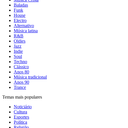
Baladas
Funk
House
Electro
Alternativo
Música latina
R&B
Oldies
Jazz
Indie
Soul
Techno
Clássico
Anos 80
Música tradicional
Anos 90
Trance
Temas mais populares
Noticiário
Cultura
Esportes
Política
Religião