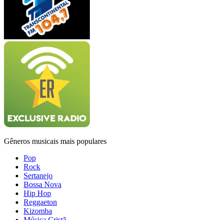
Gêneros musicais mais populares
Pop
Rock
Sertanejo
Bossa Nova
Hip Hop
Reggaeton
Kizomba
Música Cristã