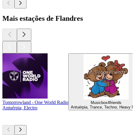
Mais estações de Flandres
Tomorrowland - One World Radio
Musicbox4friends
Antuérpia, Trance, Techno, Heavy M
Antuérpia, Electro
Podcasts de
topo
Podcasts de
topo