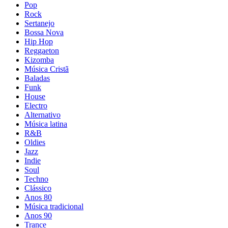
Pop
Rock
Sertanejo
Bossa Nova
Hip Hop
Reggaeton
Kizomba
Música Cristã
Baladas
Funk
House
Electro
Alternativo
Música latina
R&B
Oldies
Jazz
Indie
Soul
Techno
Clássico
Anos 80
Música tradicional
Anos 90
Trance