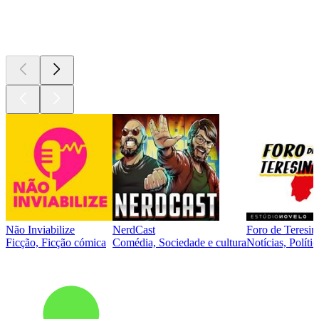
Podcasts de
topo
Não Inviabilize
NerdCast
Foro de Teresin
Ficção, Ficção cómica
Comédia, Sociedade e cultura
Notícias, Polític