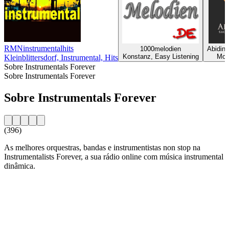
RMNinstrumentalhits
1000melodien
Abiding
Konstanz, Easy Listening
Mobi
Kleinblittersdorf, Instrumental, Hits
Sobre Instrumentals Forever
Sobre Instrumentals Forever
Sobre Instrumentals Forever
(396)
As melhores orquestras, bandas e instrumentistas non stop na
Instrumentalists Forever, a sua rádio online com música instrumental
dinâmica.
Website da estação