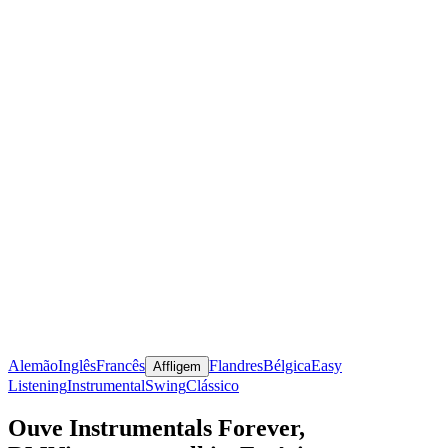
Alemão
Inglês
Francês
Flandres
Bélgica
Easy
Affligem
Listening
Instrumental
Swing
Clássico
Ouve Instrumentals Forever,