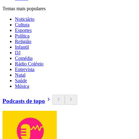
Temas mais populares
Noticiário
Cultura
Esportes
Política
Religião
Infantil
DJ
Comédia
Rádio Colégio
Entrevista
Natal
Saúde
Música
Podcasts de topo