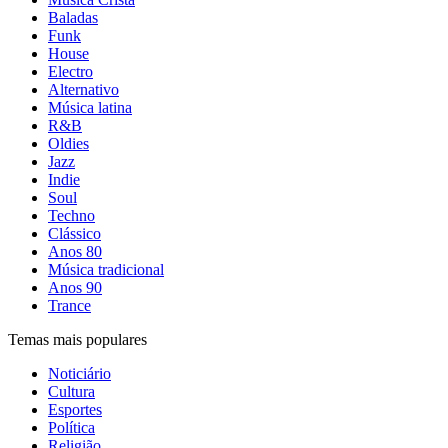
Baladas
Funk
House
Electro
Alternativo
Música latina
R&B
Oldies
Jazz
Indie
Soul
Techno
Clássico
Anos 80
Música tradicional
Anos 90
Trance
Temas mais populares
Noticiário
Cultura
Esportes
Política
Religião