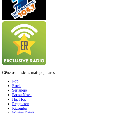
Gêneros musicais mais populares
Pop
Rock
Sertanejo
Bossa Nova
Hip Hop
Reggaeton
Kizomba
Música Cristã