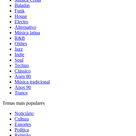
Baladas
Funk
House
Electro
Alternativo
Música latina
R&B
Oldies
Jazz
Indie
Soul
Techno
Clássico
Anos 80
Música tradicional
Anos 90
Trance
Temas mais populares
Noticiário
Cultura
Esportes
Política
Religião