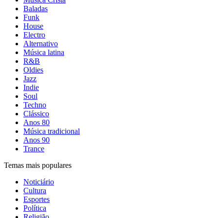
Baladas
Funk
House
Electro
Alternativo
Música latina
R&B
Oldies
Jazz
Indie
Soul
Techno
Clássico
Anos 80
Música tradicional
Anos 90
Trance
Temas mais populares
Noticiário
Cultura
Esportes
Política
Religião