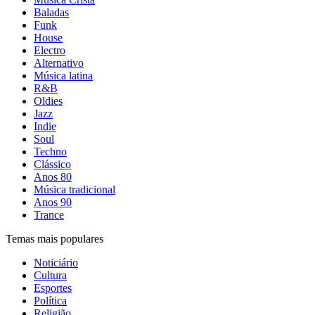
Baladas
Funk
House
Electro
Alternativo
Música latina
R&B
Oldies
Jazz
Indie
Soul
Techno
Clássico
Anos 80
Música tradicional
Anos 90
Trance
Temas mais populares
Noticiário
Cultura
Esportes
Política
Religião