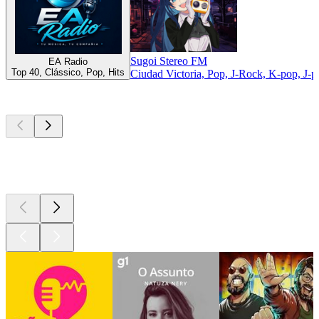
Sugoi Stereo FM
EA Radio
Top 40, Clássico, Pop, Hits
Ciudad Victoria, Pop, J-Rock, K-pop, J-p
Podcasts de
topo
Podcasts de
topo
Podcasts de
topo