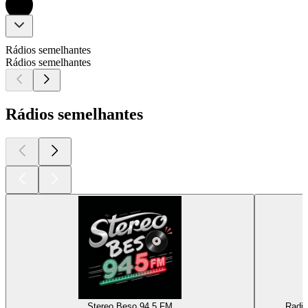
Rádios semelhantes
Rádios semelhantes
Rádios semelhantes
Stereo Beso 94.5 FM
Radi