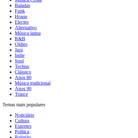
Baladas
Funk
House
Electro
Alternativo
Música latina
R&B
Oldies
Jazz
Indie
Soul
Techno
Clássico
Anos 80
Música tradicional
Anos 90
Trance
Temas mais populares
Noticiário
Cultura
Esportes
Política
Religião