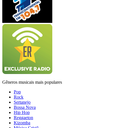
Gêneros musicais mais populares
Pop
Rock
Sertanejo
Bossa Nova
Hip Hop
Reggaeton
Kizomba
Música Cristã