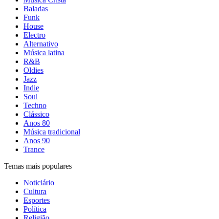
Baladas
Funk
House
Electro
Alternativo
Música latina
R&B
Oldies
Jazz
Indie
Soul
Techno
Clássico
Anos 80
Música tradicional
Anos 90
Trance
Temas mais populares
Noticiário
Cultura
Esportes
Política
Religião