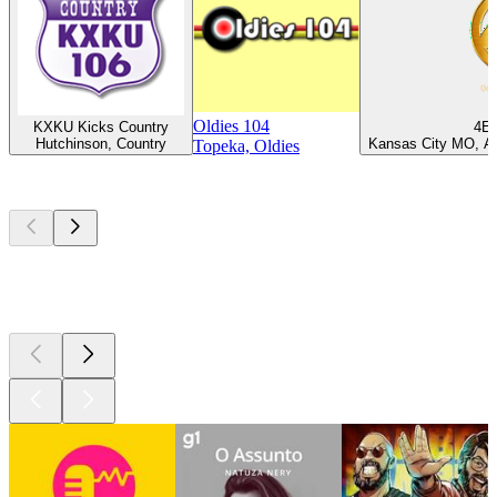
Oldies 104
KXKU Kicks Country
4E
Hutchinson, Country
Kansas City MO, An
Topeka, Oldies
Podcasts de
topo
Podcasts de
topo
Podcasts de
topo