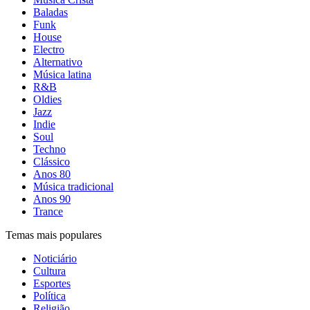
Baladas
Funk
House
Electro
Alternativo
Música latina
R&B
Oldies
Jazz
Indie
Soul
Techno
Clássico
Anos 80
Música tradicional
Anos 90
Trance
Temas mais populares
Noticiário
Cultura
Esportes
Política
Religião