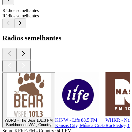
Rádios semelhantes
Rádios semelhantes
Rádios semelhantes
KJNW - Life 88.5 FM
WHKR - Nash
WBRB - The Bear 101.3 FM
Buckhannon WV , Country
Kansas City, Música Cristã
Rockledge, C
Sobre KFKF-FM - Country 94.1 FM