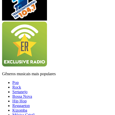
Gêneros musicais mais populares
Pop
Rock
Sertanejo
Bossa Nova
Hip Hop
Reggaeton
Kizomba
Música Cristã