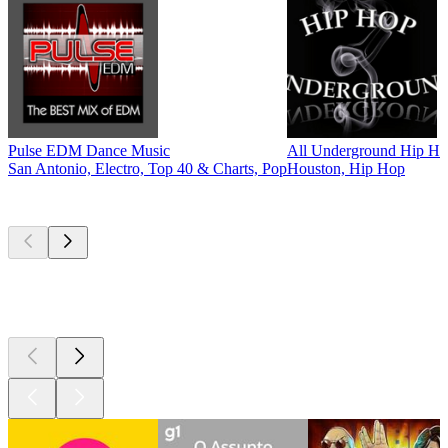
Pulse EDM Dance Music
All Underground Hip Ho
San Antonio, Electro, Top 40 & Charts, Pop
Houston, Hip Hop
Podcasts de
topo
Podcasts de
topo
Podcasts de
topo