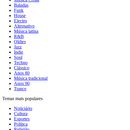
Baladas
Funk
House
Electro
Alternativo
Música latina
R&B
Oldies
Jazz
Indie
Soul
Techno
Clássico
Anos 80
Música tradicional
Anos 90
Trance
Temas mais populares
Noticiário
Cultura
Esportes
Política
Religião