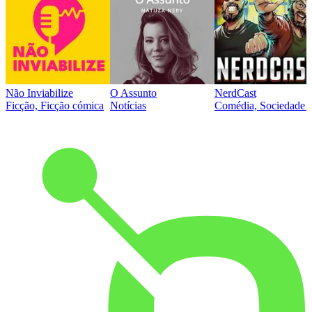
Não Inviabilize
O Assunto
NerdCast
Ficção, Ficção cómica
Notícias
Comédia, Sociedade e