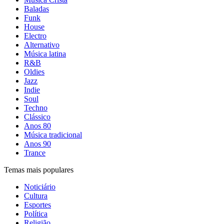
Baladas
Funk
House
Electro
Alternativo
Música latina
R&B
Oldies
Jazz
Indie
Soul
Techno
Clássico
Anos 80
Música tradicional
Anos 90
Trance
Temas mais populares
Noticiário
Cultura
Esportes
Política
Religião