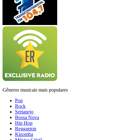
Gêneros musicais mais populares
Pop
Rock
Sertanejo
Bossa Nova
Hip Hop
Reggaeton
Kizomba
Música Cristã