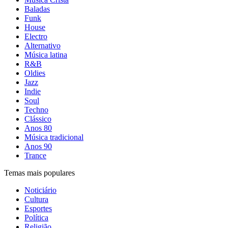
Baladas
Funk
House
Electro
Alternativo
Música latina
R&B
Oldies
Jazz
Indie
Soul
Techno
Clássico
Anos 80
Música tradicional
Anos 90
Trance
Temas mais populares
Noticiário
Cultura
Esportes
Política
Religião