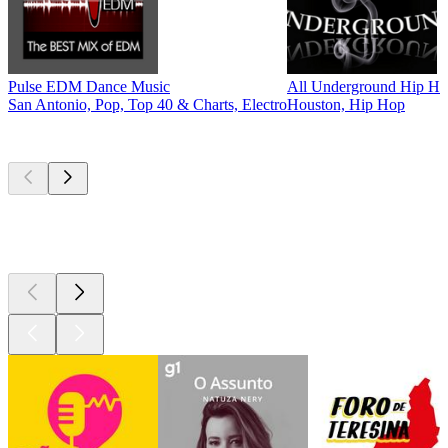
Pulse EDM Dance Music
All Underground Hip Ho
San Antonio, Pop, Top 40 & Charts, Electro
Houston, Hip Hop
Podcasts de
topo
Podcasts de
topo
Podcasts de
topo