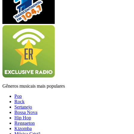
Gêneros musicais mais populares
Pop
Rock
Sertanejo
Bossa Nova
Hip Hop
Reggaeton
Kizomba
Música Cristã