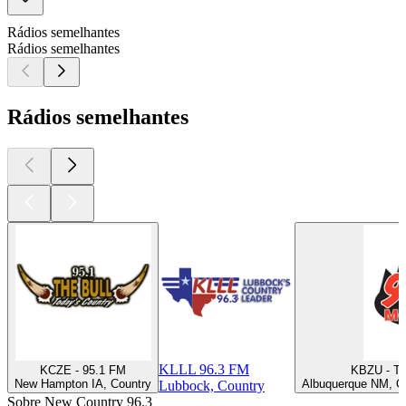
Rádios semelhantes
Rádios semelhantes
Rádios semelhantes
KLLL 96.3 FM
KCZE - 95.1 FM
KBZU - Th
New Hampton IA, Country
Albuquerque NM, Ol
Lubbock, Country
Sobre New Country 96.3