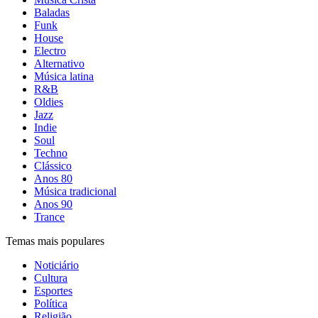
Baladas
Funk
House
Electro
Alternativo
Música latina
R&B
Oldies
Jazz
Indie
Soul
Techno
Clássico
Anos 80
Música tradicional
Anos 90
Trance
Temas mais populares
Noticiário
Cultura
Esportes
Política
Religião