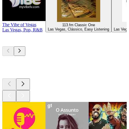
The Vibe of Vegas
113.fm Classic One
P
Las Vegas, Clássico, Easy Listening
Las Vega
Las Vegas, Pop, R&B
Podcasts de
topo
Podcasts de
topo
Podcasts de
topo