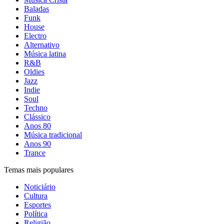
Baladas
Funk
House
Electro
Alternativo
Música latina
R&B
Oldies
Jazz
Indie
Soul
Techno
Clássico
Anos 80
Música tradicional
Anos 90
Trance
Temas mais populares
Noticiário
Cultura
Esportes
Política
Religião