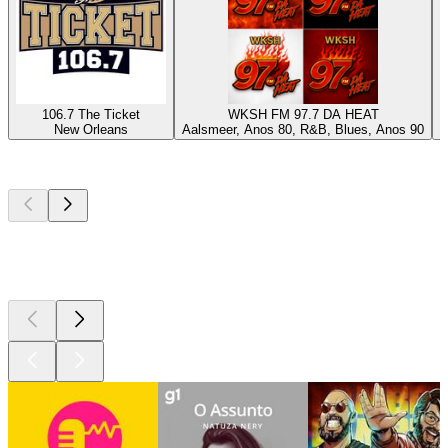
106.7 The Ticket
WKSH FM 97.7 DA HEAT
New Orleans
Aalsmeer, Anos 80, R&B, Blues, Anos 90
N
Podcasts de
topo
Podcasts de
topo
Podcasts de
topo