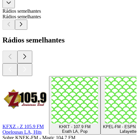
Rádios semelhantes
Rádios semelhantes
Rádios semelhantes
KFXZ - Z 105.9 FM
KHXT - 107.9 FM
KPEL-FM - ESPN 
Erath LA, Pop
Lafayette
Opelousas LA, Hits
Sobre KNEK-FM - Magic 104.7 FM