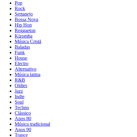
Pop
Rock
Sertanejo
Bossa Nova
Hip Hop
Reggaeton
Kizomba
Música Cristã
Baladas
Funk
House
Electro
Alternativo
Música latina
R&B
Oldies
Jazz
Indie
Soul
Techno
Clássico
Anos 80
Música tradicional
Anos 90
Trance