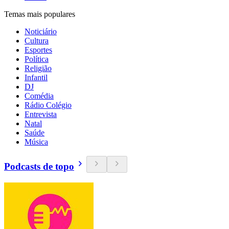
Temas mais populares
Noticiário
Cultura
Esportes
Política
Religião
Infantil
DJ
Comédia
Rádio Colégio
Entrevista
Natal
Saúde
Música
Podcasts de topo