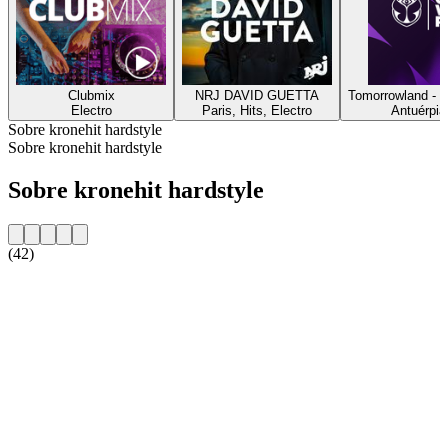
Clubmix
NRJ DAVID GUETTA
Tomorrowland - 
Electro
Paris, Hits, Electro
Antuérpia
Sobre kronehit hardstyle
Sobre kronehit hardstyle
Sobre kronehit hardstyle
(42)
Website da estação