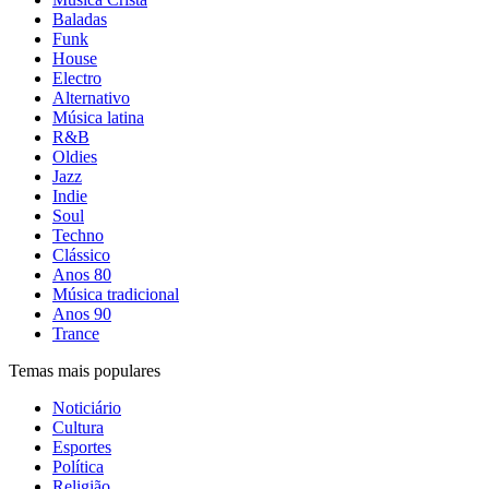
Baladas
Funk
House
Electro
Alternativo
Música latina
R&B
Oldies
Jazz
Indie
Soul
Techno
Clássico
Anos 80
Música tradicional
Anos 90
Trance
Temas mais populares
Noticiário
Cultura
Esportes
Política
Religião