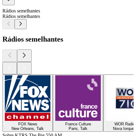
Rádios semelhantes
Rádios semelhantes
Rádios semelhantes
FOX News
France Culture
WOR Radio
New Orleans, Talk
Paris, Talk
Nova Iorque,
Sobre KTRS The Big 550 AM