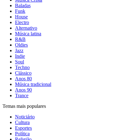
Baladas
Funk
House
Electro
Alternativo
Música latina
R&B
Oldies
Jazz
Indie
Soul
Techno
Clássico
Anos 80
Música tradicional
Anos 90
Trance
Temas mais populares
Noticiário
Cultura
Esportes
Política
Religião