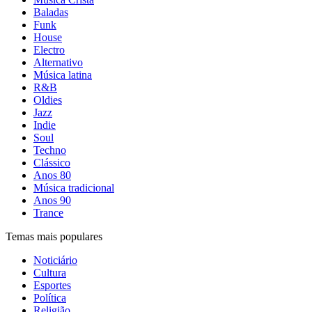
Baladas
Funk
House
Electro
Alternativo
Música latina
R&B
Oldies
Jazz
Indie
Soul
Techno
Clássico
Anos 80
Música tradicional
Anos 90
Trance
Temas mais populares
Noticiário
Cultura
Esportes
Política
Religião