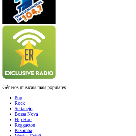
Gêneros musicais mais populares
Pop
Rock
Sertanejo
Bossa Nova
Hip Hop
Reggaeton
Kizomba
Música Cristã