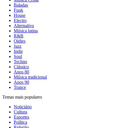
Baladas
Funk
House
Electro
Alternativo
Música latina
R&B
Oldies
Jazz
Indie
Soul
Techno
Clássico
Anos 80
Música tradicional
Anos 90
Trance
Temas mais populares
Noticiário
Cultura
Esportes
Política
Religião