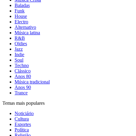
Baladas
Funk
House
Electro
Alternativo
Música latina
R&B
Oldies
Jazz
Indie
Soul
Techno
Clássico
Anos 80
Música tradicional
Anos 90
Trance
Temas mais populares
Noticiário
Cultura
Esportes
Política
Religião