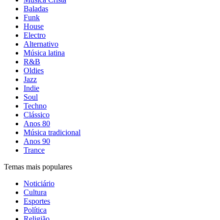
Baladas
Funk
House
Electro
Alternativo
Música latina
R&B
Oldies
Jazz
Indie
Soul
Techno
Clássico
Anos 80
Música tradicional
Anos 90
Trance
Temas mais populares
Noticiário
Cultura
Esportes
Política
Religião