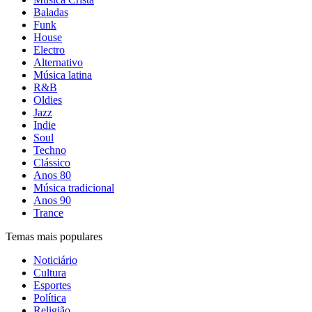
Baladas
Funk
House
Electro
Alternativo
Música latina
R&B
Oldies
Jazz
Indie
Soul
Techno
Clássico
Anos 80
Música tradicional
Anos 90
Trance
Temas mais populares
Noticiário
Cultura
Esportes
Política
Religião