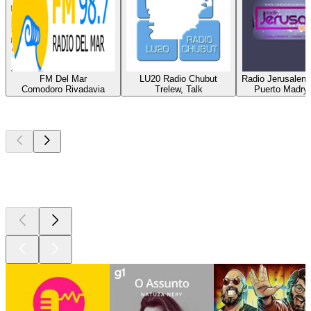
FM Del Mar
LU20 Radio Chubut
Radio Jerusalen
Comodoro Rivadavia
Trelew, Talk
Puerto Madryn
Podcasts de
topo
Podcasts de
topo
Podcasts de
topo