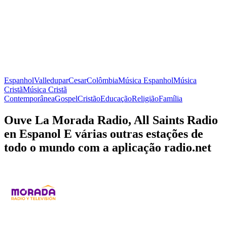
Espanhol
Valledupar
Cesar
Colômbia
Música Espanhol
Música
Cristã
Música Cristã
Contemporânea
Gospel
Cristão
Educação
Religião
Família
Ouve La Morada Radio, All Saints Radio
en Espanol E várias outras estações de
todo o mundo com a aplicação radio.net