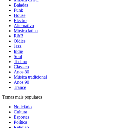
Baladas
Funk
House
Electro
Alternativo
Música latina
R&B
Oldies
Jazz
Indie
Soul
Techno
Clássico
Anos 80
Música tradicional
Anos 90
Trance
Temas mais populares
Noticiário
Cultura
Esportes
Política
Religião