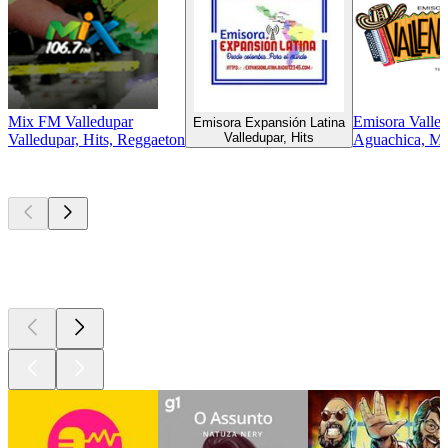
Mix FM Valledupar
Emisora Vallen
Emisora Expansión Latina
Valledupar, Hits
Valledupar, Hits, Reggaeton
Aguachica, Mús
Podcasts de
topo
Podcasts de
topo
Podcasts de
topo