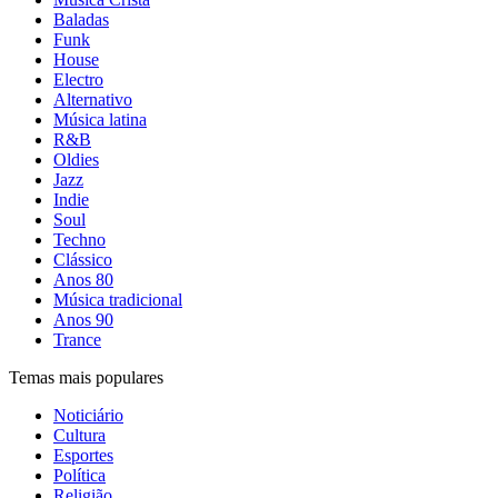
Baladas
Funk
House
Electro
Alternativo
Música latina
R&B
Oldies
Jazz
Indie
Soul
Techno
Clássico
Anos 80
Música tradicional
Anos 90
Trance
Temas mais populares
Noticiário
Cultura
Esportes
Política
Religião