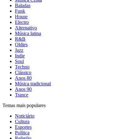
Baladas
Funk
House
Electro
Alternativo
Música latina
R&B
Oldies
Jazz
Indie
Soul
Techno
Clássico
Anos 80
Música tradicional
Anos 90
Trance
Temas mais populares
Noticiário
Cultura
Esportes
Política
Religião