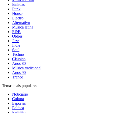
Baladas
Funk
House
Electro
Alternativo
Música latina
R&B
Oldies
Jazz
Indie
Soul
Techno
Clássico
Anos 80
Música tradicional
Anos 90
Trance
Temas mais populares
Noticiário
Cultura
Esportes
Política
Religião