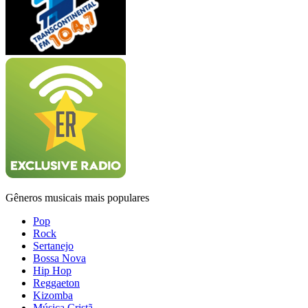
Gêneros musicais mais populares
Pop
Rock
Sertanejo
Bossa Nova
Hip Hop
Reggaeton
Kizomba
Música Cristã