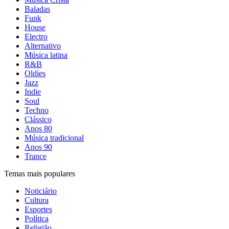
Baladas
Funk
House
Electro
Alternativo
Música latina
R&B
Oldies
Jazz
Indie
Soul
Techno
Clássico
Anos 80
Música tradicional
Anos 90
Trance
Temas mais populares
Noticiário
Cultura
Esportes
Política
Religião