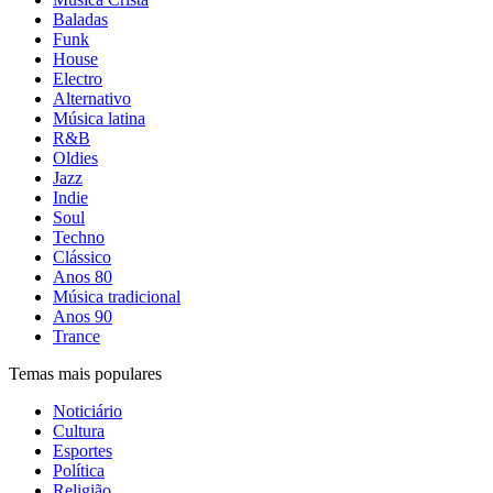
Baladas
Funk
House
Electro
Alternativo
Música latina
R&B
Oldies
Jazz
Indie
Soul
Techno
Clássico
Anos 80
Música tradicional
Anos 90
Trance
Temas mais populares
Noticiário
Cultura
Esportes
Política
Religião