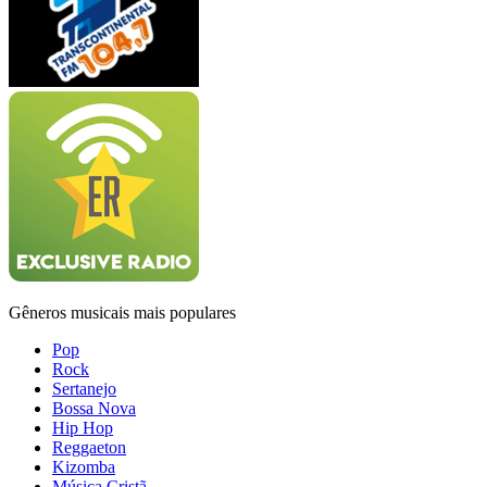
Gêneros musicais mais populares
Pop
Rock
Sertanejo
Bossa Nova
Hip Hop
Reggaeton
Kizomba
Música Cristã