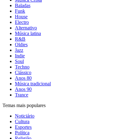
Baladas
Funk
House
Electro
Alternativo
Música latina
R&B
Oldies
Jazz
Indie
Soul
Techno
Clássico
Anos 80
Música tradicional
Anos 90
Trance
Temas mais populares
Noticiário
Cultura
Esportes
Política
Religião