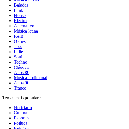
Baladas
Funk
House
Electro
Alternativo
Música latina
R&B
Oldies
Jazz
Indie
Soul
Techno
Clássico
Anos 80
Música tradicional
Anos 90
Trance
Temas mais populares
Noticiário
Cultura
Esportes
Política
Religião