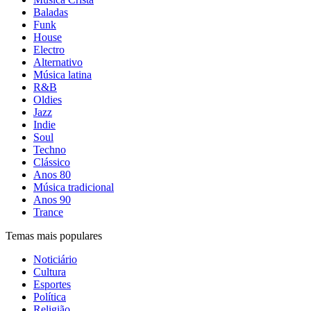
Baladas
Funk
House
Electro
Alternativo
Música latina
R&B
Oldies
Jazz
Indie
Soul
Techno
Clássico
Anos 80
Música tradicional
Anos 90
Trance
Temas mais populares
Noticiário
Cultura
Esportes
Política
Religião