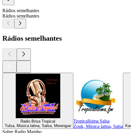
Rádios semelhantes
Rádios semelhantes
Rádios semelhantes
Tropicalísima Salsa
Radio Brisa Tropical
Tulsa, Música latina, Salsa, Merengue
Karl
Zouk, Música latina, Salsa
Sobre Radio Mambo