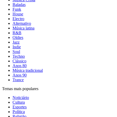
Baladas
Funk
House
Electro
Alternativo
Música latina
R&B
Oldies
Jazz
Indie
Soul
Techno
Clássico
Anos 80
Música tradicional
Anos 90
Trance
Temas mais populares
Noticiário
Cultura
Esportes
Política
Religião