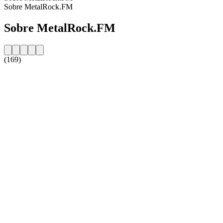
Sobre MetalRock.FM
Sobre MetalRock.FM
(169)
Website da estação