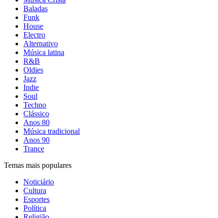
Baladas
Funk
House
Electro
Alternativo
Música latina
R&B
Oldies
Jazz
Indie
Soul
Techno
Clássico
Anos 80
Música tradicional
Anos 90
Trance
Temas mais populares
Noticiário
Cultura
Esportes
Política
Religião