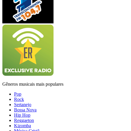
Gêneros musicais mais populares
Pop
Rock
Sertanejo
Bossa Nova
Hip Hop
Reggaeton
Kizomba
Música Cristã