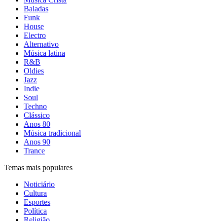
Baladas
Funk
House
Electro
Alternativo
Música latina
R&B
Oldies
Jazz
Indie
Soul
Techno
Clássico
Anos 80
Música tradicional
Anos 90
Trance
Temas mais populares
Noticiário
Cultura
Esportes
Política
Religião