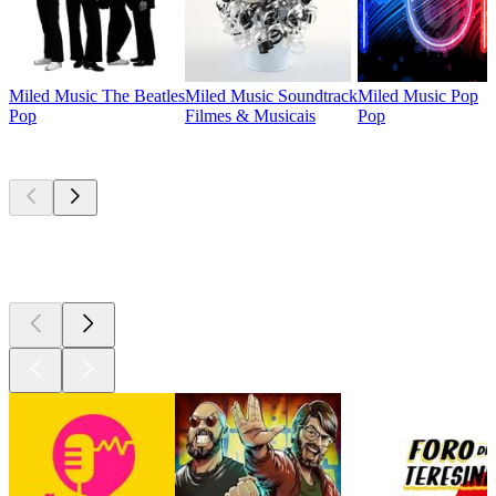
Miled Music The Beatles
Miled Music Soundtrack
Miled Music Pop
Pop
Filmes & Musicais
Pop
Podcasts de
topo
Podcasts de
topo
Podcasts de
topo