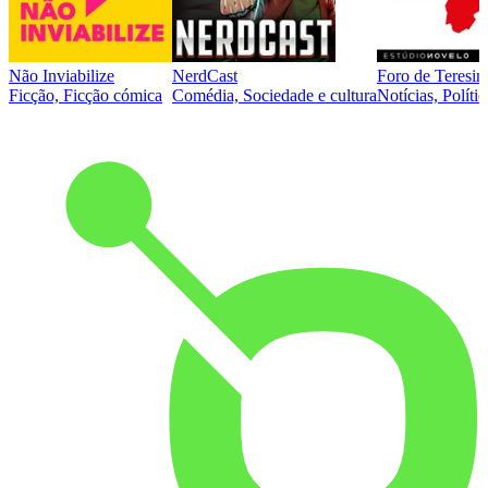
Não Inviabilize
NerdCast
Foro de Teresin
Ficção, Ficção cómica
Comédia, Sociedade e cultura
Notícias, Polític