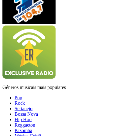
Gêneros musicais mais populares
Pop
Rock
Sertanejo
Bossa Nova
Hip Hop
Reggaeton
Kizomba
Música Cristã