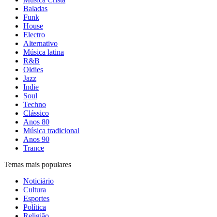
Baladas
Funk
House
Electro
Alternativo
Música latina
R&B
Oldies
Jazz
Indie
Soul
Techno
Clássico
Anos 80
Música tradicional
Anos 90
Trance
Temas mais populares
Noticiário
Cultura
Esportes
Política
Religião