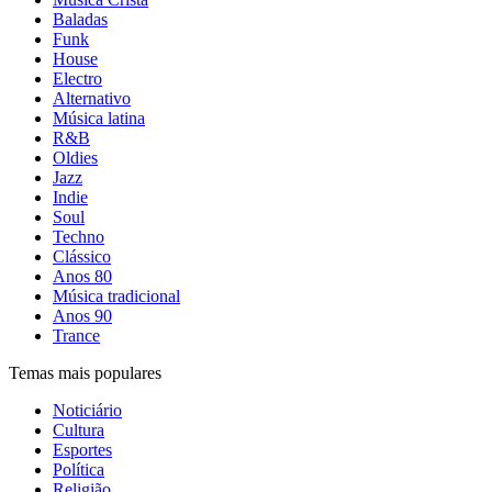
Baladas
Funk
House
Electro
Alternativo
Música latina
R&B
Oldies
Jazz
Indie
Soul
Techno
Clássico
Anos 80
Música tradicional
Anos 90
Trance
Temas mais populares
Noticiário
Cultura
Esportes
Política
Religião