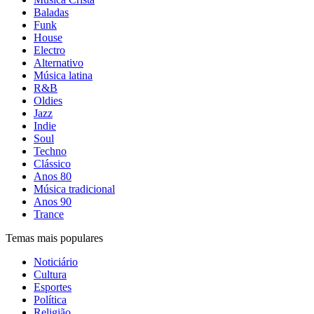
Baladas
Funk
House
Electro
Alternativo
Música latina
R&B
Oldies
Jazz
Indie
Soul
Techno
Clássico
Anos 80
Música tradicional
Anos 90
Trance
Temas mais populares
Noticiário
Cultura
Esportes
Política
Religião