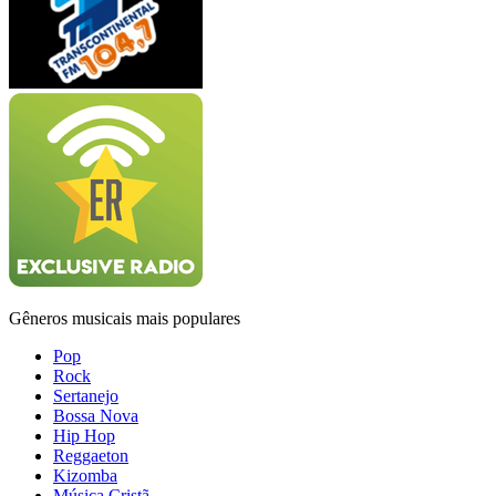
Gêneros musicais mais populares
Pop
Rock
Sertanejo
Bossa Nova
Hip Hop
Reggaeton
Kizomba
Música Cristã