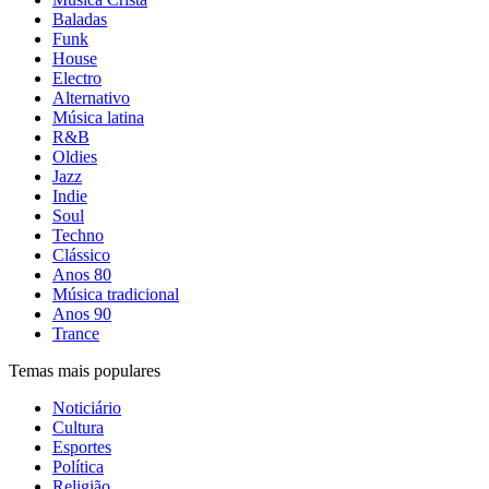
Baladas
Funk
House
Electro
Alternativo
Música latina
R&B
Oldies
Jazz
Indie
Soul
Techno
Clássico
Anos 80
Música tradicional
Anos 90
Trance
Temas mais populares
Noticiário
Cultura
Esportes
Política
Religião