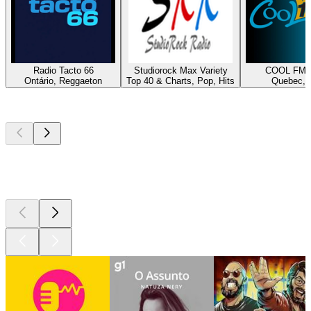
Radio Tacto 66
Studiorock Max Variety
COOL FM 1
Ontário, Reggaeton
Top 40 & Charts, Pop, Hits
Quebec, H
Podcasts de
topo
Podcasts de
topo
Podcasts de
topo