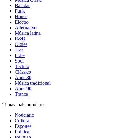
Baladas
Funk
House
Electro
Alternativo
Música latina
R&B
Oldies
Jazz
Indie
Soul
Techno
Clássico
Anos 80
Música tradicional
Anos 90
Trance
Temas mais populares
Noticiário
Cultura
Esportes
Política
Religião