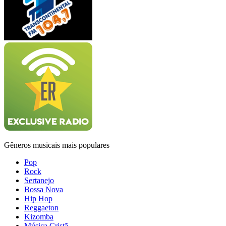
Gêneros musicais mais populares
Pop
Rock
Sertanejo
Bossa Nova
Hip Hop
Reggaeton
Kizomba
Música Cristã