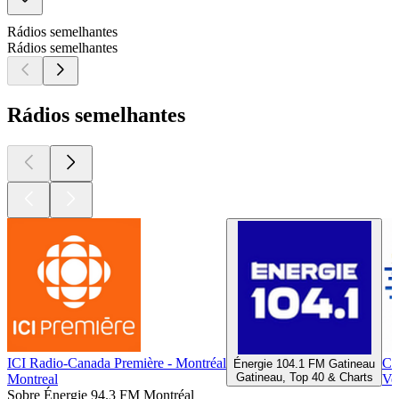
Rádios semelhantes
Rádios semelhantes
Rádios semelhantes
ICI Radio-Canada Première - Montréal
CK
Énergie 104.1 FM Gatineau
Gatineau, Top 40 & Charts
Montreal
Ve
Sobre Énergie 94.3 FM Montréal