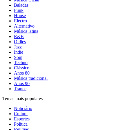
Baladas
Funk
House
Electro
Alternativo
Música latina
R&B
Oldies
Jazz
Indie
Soul
Techno
Clássico
Anos 80
Música tradicional
Anos 90
Trance
Temas mais populares
Noticiário
Cultura
Esportes
Política
Religião