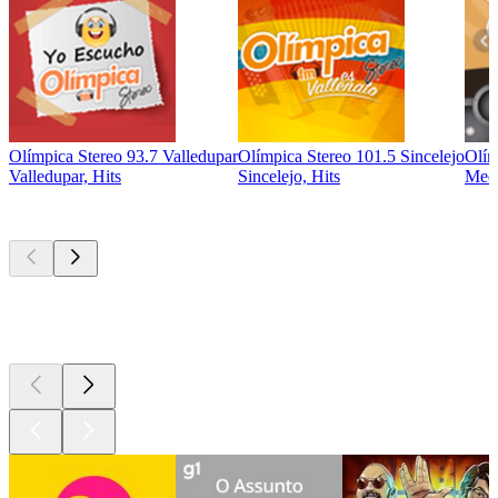
Olímpica Stereo 93.7 Valledupar
Olímpica Stereo 101.5 Sincelejo
Olím
Valledupar, Hits
Sincelejo, Hits
Mede
Podcasts de
topo
Podcasts de
topo
Podcasts de
topo