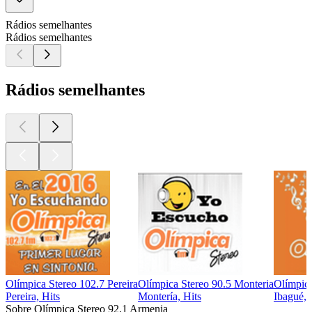
Rádios semelhantes
Rádios semelhantes
Rádios semelhantes
Olímpica Stereo 102.7 Pereira
Olímpica Stereo 90.5 Monteria
Olímpica
Pereira, Hits
Montería, Hits
Ibagué, 
Sobre Olímpica Stereo 92.1 Armenia