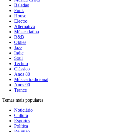
Baladas
Funk
House
Electro
Alternativo
Música latina
R&B
Oldies
Jazz
Indie
Soul
Techno
Clássico
Anos 80
Música tradicional
Anos 90
Trance
Temas mais populares
Noticiário
Cultura
Esportes
Política
Religião