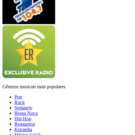
Gêneros musicais mais populares
Pop
Rock
Sertanejo
Bossa Nova
Hip Hop
Reggaeton
Kizomba
Música Cristã