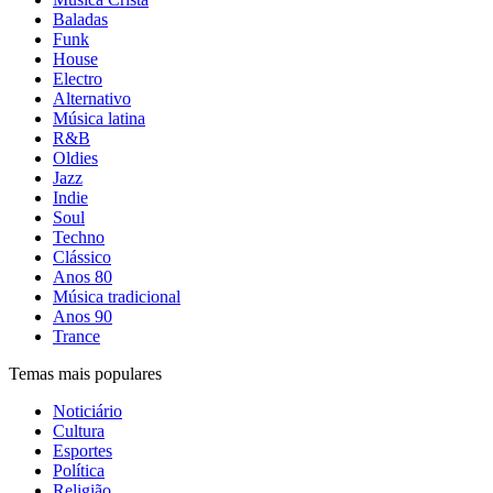
Baladas
Funk
House
Electro
Alternativo
Música latina
R&B
Oldies
Jazz
Indie
Soul
Techno
Clássico
Anos 80
Música tradicional
Anos 90
Trance
Temas mais populares
Noticiário
Cultura
Esportes
Política
Religião